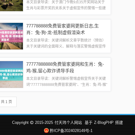
本文目录导读：关于澳门今晚9点35开奖网站关于
生肖与彩票开奖的关系关于虚假宣传的警惕一些建
议关于澳门今晚9点35开奖网站的信息，以及关于
生肖牛、兔、猴的讨论，我想为大家提供一个清
777788888免费管家婆网更新日志,生
晰、准确的视角，防止受到虚假宣传的误导...
肖：兔-狗-龙-抵制虚假渲染术
本文目录导读：关键词解析文章字数统计（预估）
关于关键词的全面释义、解释与落实警惕虚假宣传
的文章关键词解析1、777788888：这组数字可能
是一串特定的代码或者标识，具体含义需要根据上
77777888888免费管家婆网和生肖：兔-
下文来判断，在网络语境中，它可能...
鸡-猴,留心欺诈诱导手段
本文目录导读：关键词解析警惕虚假宣传关于关键
词“77777888888免费管家婆网”、“生肖：兔-鸡-猴”
的解释与警惕虚假宣传关键词解析1、
77777888888免费管家婆网“77777888888”可能
共 1 页
是一组数字代...
Copyright
2015-2025
付天玮个人网站
基于
Z-BlogPHP
搭建
黔ICP备2024028149号-1