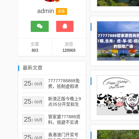
admin
游客
文章
浏览
803
120069
最新文章
77777788888免
25
06月
/
费，抵制虚假诱
导套路，生肖：
蛇-猴
新澳正版今晚上9
25
06月
/
点35分开奖和生
肖：鼠-兔-马-拒
绝虚假的诱惑
管家婆777888资
25
06月
/
料，规避不实诱
导，生肖：鼠-鸡-
羊
香港澳门开奖号
25
06月
/