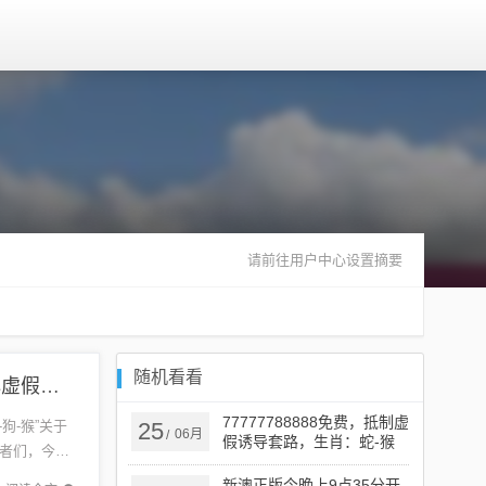
请前往用户中心设置摘要
随机看看
7777788888管家婆老家真相和生肖：牛-狗-猴,小心虚假的陷阱
77777788888免费，抵制虚
-狗-猴”关于
25
06月
/
假诱导套路，生肖：蛇-猴
读者们，今天
新澳正版今晚上9点35分开