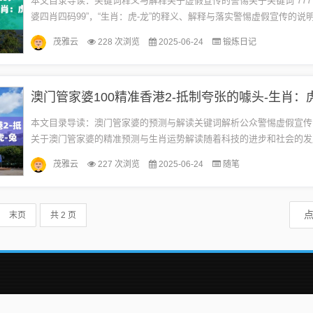
本文目录导读：关键词释义与解释关于虚假宣传的警惕关于关键词“7777
婆四肖四码99”，“生肖：虎-龙”的释义、解释与落实警惕虚假宣传的说
与解释1、“77777888”：这一数字组合可能是一组随...
茂雅云
228 次浏览
2025-06-24
锻炼日记
澳门管家婆100精准香港2-抵制夸张的噱头-生肖：
本文目录导读：澳门管家婆的预测与解读关键词解析公众警惕虚假宣传
关于澳门管家婆的精准预测与生肖运势解读随着科技的进步和社会的发
多的人开始关注运势预测，我们也要警惕虚假宣传，避免被不实信息误
茂雅云
227 次浏览
2025-06-24
随笔
将...
末页
共 2 页
强
家用换热器
暖气片商标信息
暖气片中心距
宏硕散热器
写字楼供暖设备