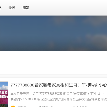
记
快讯
随笔
本文目录导读：关于“7777788888管家婆”关于“老家真相”关于“生肖：牛
关键词“7777788888管家婆老家真相”等内容的全面释义与解释亲爱的
我们将针对您提供的关键词进行全面释义与解...