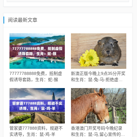
阅读最新文章
77777788888免费，抵制虚
新澳正版今晚上9点35分开奖
假诱导套路，生肖：蛇-猴
和生肖：鼠-兔-马-拒绝虚假
的诱惑
管家婆777888资料，规避不
香港澳门开奖号码今晚纪录
实诱导，生肖：鼠-鸡-羊
和生肖：鼠-马,留心宣传的陷