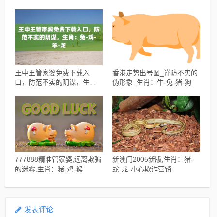
阱
王中王管家婆免费下载入
香港走势出号图_谨防不实的
口，防范不实的阴谋，生
伪形象_生肖：牛-兔-猪-狗
肖：兔-鸡-羊-龙
777888精准管家婆,远离欺骗
新澳门2005新版,生肖：猪-
的迷雾,生肖：猪-鸡-猴
蛇-龙-小心欺诈营销
发表评论