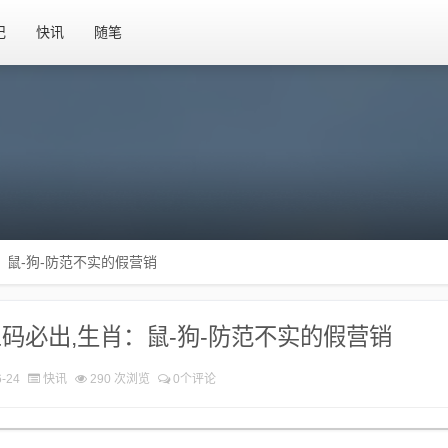
记
快讯
随笔
：鼠-狗-防范不实的假营销
码必出,生肖：鼠-狗-防范不实的假营销
-24
快讯
290 次浏览
0个评论