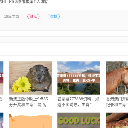
HTTPS请参考李洋个人博客
18篇文章
站点
微博
抵
新澳正版今晚上9点35
管家婆777888资料，规
香港澳门开
分开奖和生肖：鼠-兔-
避不实诱导，生肖：鼠-
纪录和生肖：
马-拒绝虚假的诱惑
鸡-羊
宣传的陷阱