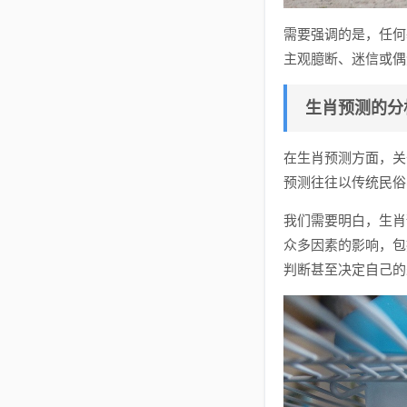
需要强调的是，任何
主观臆断、迷信或偶
生肖预测的分
在生肖预测方面，关
预测往往以传统民俗
我们需要明白，生肖
众多因素的影响，包
判断甚至决定自己的