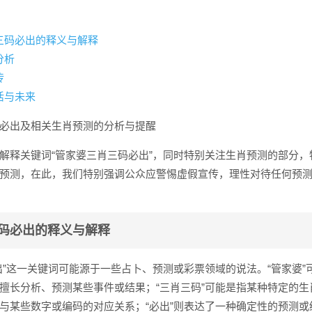
三码必出的释义与解释
分析
传
活与未来
必出及相关生肖预测的分析与提醒
解释关键词“管家婆三肖三码必出”，同时特别关注生肖预测的部分，
预测，在此，我们特别强调公众应警惕虚假宣传，理性对待任何预
码必出的释义与解释
出”这一关键词可能源于一些占卜、预测或彩票领域的说法。“管家婆”
擅长分析、预测某些事件或结果；“三肖三码”可能是指某种特定的生
与某些数字或编码的对应关系；“必出”则表达了一种确定性的预测或