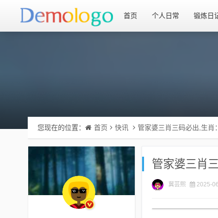
首页
个人日常
锻炼日
您现在的位置：
首页
快讯
管家婆三肖三码必出,生肖
管家婆三肖三
冀芸熙
2025-06