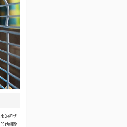
未来的担忧
确的预测能