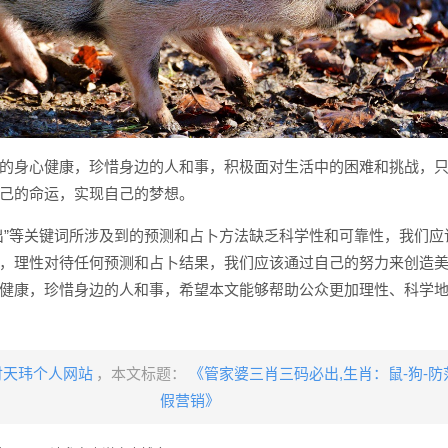
的身心健康，珍惜身边的人和事，积极面对生活中的困难和挑战，
己的命运，实现自己的梦想。
出”等关键词所涉及到的预测和占卜方法缺乏科学性和可靠性，我们应
，理性对待任何预测和占卜结果，我们应该通过自己的努力来创造
健康，珍惜身边的人和事，希望本文能够帮助公众更加理性、科学
付天玮个人网站
，本文标题：
《管家婆三肖三码必出,生肖：鼠-狗-
假营销》