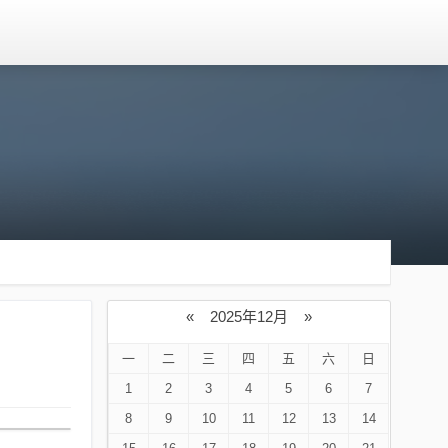
«
2025年12月
»
一
二
三
四
五
六
日
1
2
3
4
5
6
7
8
9
10
11
12
13
14