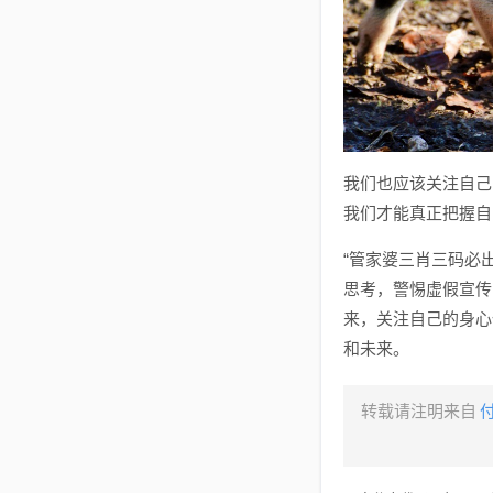
我们也应该关注自己
我们才能真正把握自
“管家婆三肖三码必
思考，警惕虚假宣传
来，关注自己的身心
和未来。
转载请注明来自